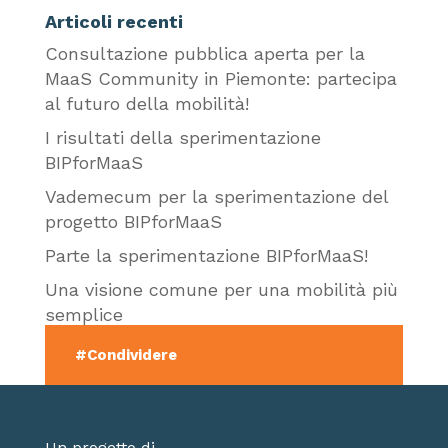
Articoli recenti
Consultazione pubblica aperta per la
MaaS Community in Piemonte: partecipa
al futuro della mobilità!
I risultati della sperimentazione
BIPforMaaS
Vademecum per la sperimentazione del
progetto BIPforMaaS
Parte la sperimentazione BIPforMaaS!
Una visione comune per una mobilità più
semplice
#Condividere
#Condividere
#Condividere
#Condividere
#Condividere
Un progetto di