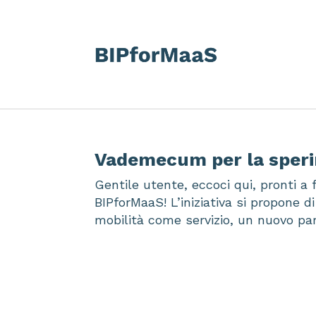
Vademecum per la speri
Gentile utente, eccoci qui, pronti a f
BIPforMaaS! L’iniziativa si propone d
mobilità come servizio, un nuovo par