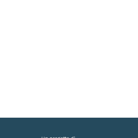
Uncategorized